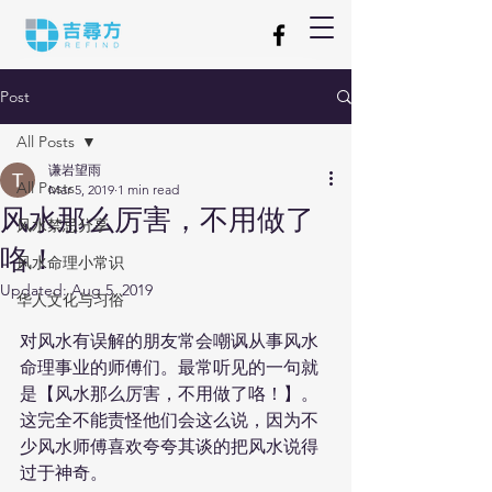
Post
All Posts
谦岩望雨
All Posts
Mar 5, 2019
1 min read
风水那么厉害，不用做了
风水禁忌分享
咯！
风水命理小常识
Updated:
Aug 5, 2019
华人文化与习俗
对风水有误解的朋友常会嘲讽从事风水
命理事业的师傅们。最常听见的一句就
是【风水那么厉害，不用做了咯！】。
这完全不能责怪他们会这么说，因为不
少风水师傅喜欢夸夸其谈的把风水说得
过于神奇。