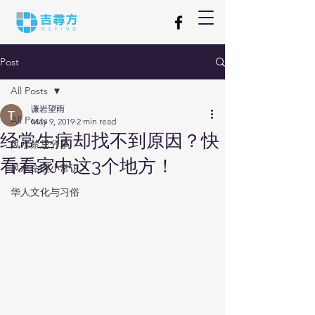
Post
All Posts
谦岩望雨
All Posts
May 9, 2019
2 min read
经常生病却找不到原因？快
风水禁忌分享
看看家中这3个地方！
风水命理小常识
华人文化与习俗