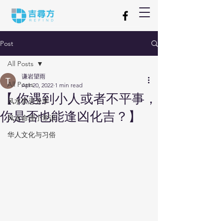
Post
All Posts
谦岩望雨
All Posts
Apr 20, 2022
1 min read
【 你遇到小人或者不平事，
风水禁忌分享
你是否也能逢凶化吉？】
风水命理小常识
华人文化与习俗