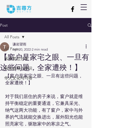
Post
All Posts
谦岩望雨
All Posts
Apr 20, 2022
2 min read
【窗户是家宅之眼、一旦有
风水禁忌分享
这些问题，全家遭殃！】
风水命理小常识
【窗户是家宅之眼、一旦有这些问题，
华人文化与习俗
全家遭殃！】
对于我们居住的房子来说，窗户就是维
持平衡稳定的重要通道，它兼具采光、
纳气这两大功能，有了窗户，家中与外
界的气流就能交换进出，屋外阳光也能
照亮家宅，驱散家中的寒凉之气。